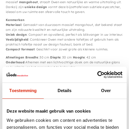
massief
mangohout
, straalt Owen een natuurlijke en warme uitstraling uit.
Dankzij zijn
unieke design
vormt deze bijzettafel een subtiele eyecatcher,
ideaal om uw ruimte een sfeervolle touch te geven.
Kenmerken
Materiaal
: Gemaakt van duurzaam massief mangohout, dat bekend staat
om zijn robuuste kwaliteit en natuurlijke uitstraling.
Uniek design
: Compact en opvallend, perfect als blikvanger in uw interieur.
Veelzijdigheid
: Combineer Owen met andere tafeltjes of gebruik hem als
praktisch tafeltje naast uw design fauteuil, bank of bed.
Compact formaat
: Geschikt voor zowel grote als kleinere ruimtes.
Afmetingen
Breedte
: 30 cm
Diepte
: 30 cm
Hoogte
: 42 cm
Onderhoud
Afnemen met een lichtvochtige doek om de natuurlijke glans
en kwaliteit van het mangohout te behouden.
Breng een
stijlvolle en natuurlijke sfeer
in uw interieur met
Bijzettafel
Owen
!
Meer informatie of bestellen?
Neem contact met ons op via
WhatsApp:
0031-623456621
.
Toestemming
Details
Over
Specificaties
Deze website maakt gebruik van cookies
Breedte
< 50 cm
We gebruiken cookies om content en advertenties te
personaliseren, om functies voor social media te bieden