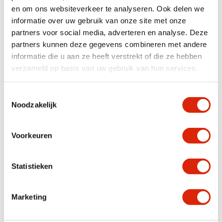
en om ons websiteverkeer te analyseren. Ook delen we
Anderen bekeken ook
informatie over uw gebruik van onze site met onze
partners voor social media, adverteren en analyse. Deze
partners kunnen deze gegevens combineren met andere
informatie die u aan ze heeft verstrekt of die ze hebben
verzameld op basis van uw gebruik van hun services.
Toestemmingsselectie
Noodzakelijk
Voorkeuren
Beige bijzettafel rond
Beige bijzettafel rond
Nog 1 op voorraad
Nog 1 op voorraad
Statistieken
€
99,00
€
99,00
Marketing