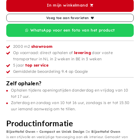
In mijn winkelmand
Voeg toe aan favorieten
WhatsApp voor een foto van het product
2000 m2
showroom
Op voorraad: direct ophalen of
levering
door vaste
transporteur in NL in 2 weken in BE in 3 weken
5 jaar
top service
Gemiddelde beoordeling 9.4 op Google
Zelf ophalen?
Ophalen tijdens openingstijden donderdag en vrijdag van 10
tot 17 uur.
Zaterdag en zondag van 10 tot 16 uur, zondags is er tot 15:30
uur iemand aanwezig om te tillen.
Productinformatie
Bijzettafel Owen – Compact en Uniek Design
De
Bijzettafel Owen
is een stijlvolle en veelzijdige toevoeging aan elk interieur. Gemaakt van