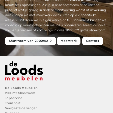
maatwerk oplossingen. Zie je in onze showroom of online een
product wat je graag in andere maatvoering wenst of afwerking
dan kunnen we met maatwerk aansluiten op die specifieke
wensen. Dat doen we in eigen werkplaats. Daarnaast kunnen we
volledig op maat ontwerpen meubels produceren. Neem contact
op met je wensen of kom langs in onze 2000 m2 grote showroom.
Showroom van 2000m2
Maatwerk
Contact
De Loods Meubelen
2000m2 Showroom
Topservice
Transport
Veelgestelde vragen