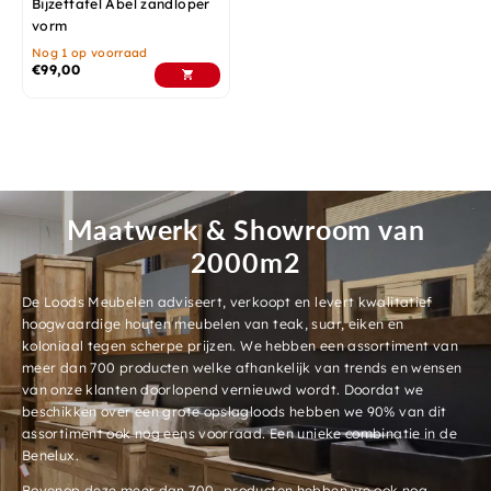
Bijzettafel Abel zandloper
vorm
Nog 1 op voorraad
€
99,00
Maatwerk & Showroom van
2000m2
De Loods Meubelen adviseert, verkoopt en levert kwalitatief
hoogwaardige houten meubelen van teak, suar, eiken en
koloniaal tegen scherpe prijzen. We hebben een assortiment van
meer dan 700 producten welke afhankelijk van trends en wensen
van onze klanten doorlopend vernieuwd wordt. Doordat we
beschikken over een grote opslagloods hebben we 90% van dit
assortiment ook nog eens voorraad. Een unieke combinatie in de
Benelux.
Bovenop deze meer dan 700- producten hebben we ook nog