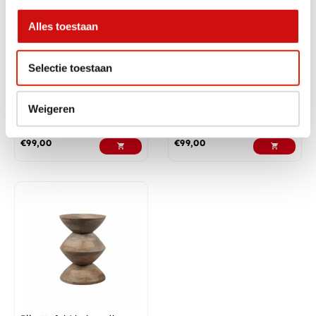
Alles toestaan
Selectie toestaan
Bijzettafel Abel zandloper
Bijzettafel Abel zandloper
Weigeren
vorm
vorm
Nog 1 op voorraad
Nog 1 op voorraad
€
99,00
€
99,00