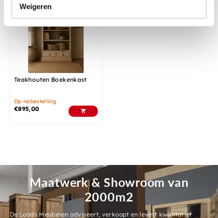
Weigeren
Teakhouten Boekenkast
Op nabestelling
€
895,00
Maatwerk & Showroom van
2000m2
De Loods Meubelen adviseert, verkoopt en levert kwalitatief