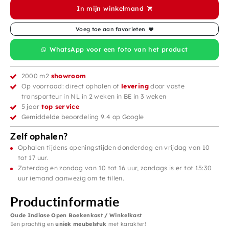
In mijn winkelmand
Voeg toe aan favorieten
WhatsApp voor een foto van het product
2000 m2
showroom
Op voorraad: direct ophalen of
levering
door vaste
transporteur in NL in 2 weken in BE in 3 weken
5 jaar
top service
Gemiddelde beoordeling 9.4 op Google
Zelf ophalen?
Ophalen tijdens openingstijden donderdag en vrijdag van 10
tot 17 uur.
Zaterdag en zondag van 10 tot 16 uur, zondags is er tot 15:30
uur iemand aanwezig om te tillen.
Productinformatie
Oude Indiase Open Boekenkast / Winkelkast
Een prachtig en
uniek meubelstuk
met karakter!