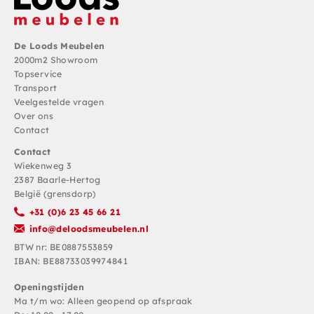
De Loods Meubelen
2000m2 Showroom
Topservice
Transport
Veelgestelde vragen
Over ons
Contact
Contact
Wiekenweg 3
2387 Baarle-Hertog
België (grensdorp)
+31 (0)6 23 45 66 21
info@deloodsmeubelen.nl
BTW nr: BE0887553859
IBAN: BE88733039974841
Openingstijden
Ma t/m wo: Alleen geopend op afspraak