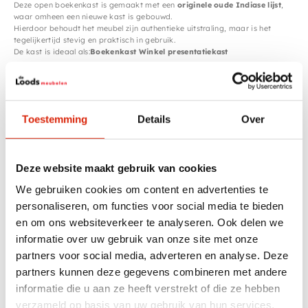
Deze open boekenkast is gemaakt met een
originele oude Indiase lijst
,
waar omheen een nieuwe kast is gebouwd.
Hierdoor behoudt het meubel zijn authentieke uitstraling, maar is het
tegelijkertijd stevig en praktisch in gebruik.
De kast is ideaal als:
Boekenkast
Winkel presentatiekast
Open opbergkast voor servies of decoratie
De verweerde details en het houtwerk zorgen voor een warme, doorleefde
uitstraling — precies wat dit meubelstuk zo bijzonder maakt.
Kenmerken
Toestemming
Details
Over
Uniek,
één van zijn soort
Originele Indiase houten details
Authentieke landelijke uitstraling
Ruimte voor styling en opbergen
Deze website maakt gebruik van cookies
Afmetingen
Breedte: 153 cmDiepte: 50 cmHoogte: 205 cm
We gebruiken cookies om content en advertenties te
Een echte blikvanger in elk interieur, met
veel sfeer en historie
.
personaliseren, om functies voor social media te bieden
en om ons websiteverkeer te analyseren. Ook delen we
Specificaties
informatie over uw gebruik van onze site met onze
partners voor social media, adverteren en analyse. Deze
partners kunnen deze gegevens combineren met andere
Kleur
Blauw, Groen
informatie die u aan ze heeft verstrekt of die ze hebben
Breedte
151 – 200 cm
verzameld op basis van uw gebruik van hun services.