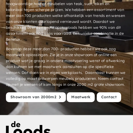
hoogwaardige houten meubelen van teak, suar, eiken en
koloniaal tegen scherpe prijzen. We hebben een assortiment van
meer dan 700 producten welke afhankelijk van trends en wensen
van onze klanten doorlopend vernieuwd wordt. Doordat we
beschikken over een grote opslagloods hebben we 90% van dit
assortiment ook nog eens voorraad. Een unieke combinatie in de
Benelux.
Bovenop deze meer dan 700- producten hebben we ook nog
maatwerk oplossingen. Zie je in onze showroom of online een
product wat je graag in andere maatvoering wenst of afwerking
dan kunnen we met maatwerk aansluiten op die specifieke
wensen. Dat doen we in eigen werkplaats. Daarnaast kunnen we
volledig op maat ontwerpen meubels produceren. Neem contact
op met je wensen of kom langs in onze 2000 m2 grote showroom.
Showroom van 2000m2
Maatwerk
Contact