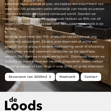
koloniaal tegen scherpe prijzen. We hebben een assortiment van
meer dan 700 producten welke afhankelijk van trends en wensen
van onze klanten doorlopend vernieuwd wordt. Doordat we
beschikken over een grote opslagloods hebben we 90% van dit
assortiment ook nog eens voorraad. Een unieke combinatie in de
Benelux.
Bovenop deze meer dan 700- producten hebben we ook nog
maatwerk oplossingen. Zie je in onze showroom of online een
product wat je graag in andere maatvoering wenst of afwerking
dan kunnen we met maatwerk aansluiten op die specifieke
wensen. Dat doen we in eigen werkplaats. Daarnaast kunnen we
volledig op maat ontwerpen meubels produceren. Neem contact
op met je wensen of kom langs in onze 2000 m2 grote showroom.
Showroom van 2000m2
Maatwerk
Contact