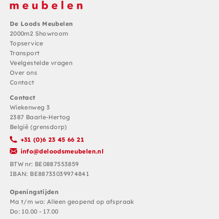
De Loods Meubelen
2000m2 Showroom
Topservice
Transport
Veelgestelde vragen
Over ons
Contact
Contact
Wiekenweg 3
2387 Baarle-Hertog
België (grensdorp)
+31 (0)6 23 45 66 21
info@deloodsmeubelen.nl
BTW nr: BE0887553859
IBAN: BE88733039974841
Openingstijden
Ma t/m wo: Alleen geopend op afspraak
Do: 10.00 - 17.00