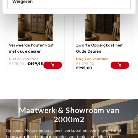
Weigeren
Verweerde houten kast
Zwarte Opbergkast met
met oude deuren
Oude Deuren
Niet op voorraad
Nog 1 op voorraad
€
575,00
€
499,95
€
1.295,00
€
995,00
Maatwerk & Showroom van
2000m2
De Loods Meubelen adviseert, verkoopt en levert kwalitatief
hoogwaardige houten meubelen van teak, suar, eiken en