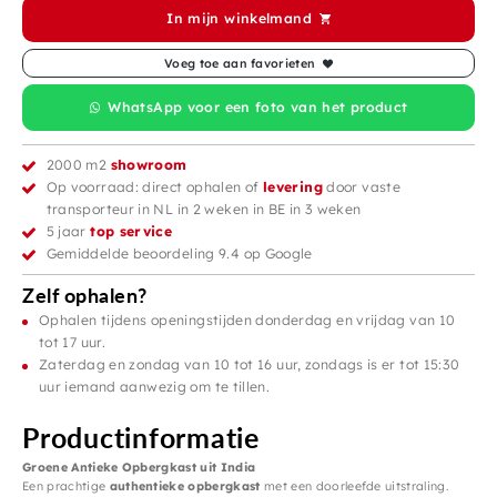
In mijn winkelmand
Voeg toe aan favorieten
WhatsApp voor een foto van het product
2000 m2
showroom
Op voorraad: direct ophalen of
levering
door vaste
transporteur in NL in 2 weken in BE in 3 weken
5 jaar
top service
Gemiddelde beoordeling 9.4 op Google
Zelf ophalen?
Ophalen tijdens openingstijden donderdag en vrijdag van 10
tot 17 uur.
Zaterdag en zondag van 10 tot 16 uur, zondags is er tot 15:30
uur iemand aanwezig om te tillen.
Productinformatie
Groene Antieke Opbergkast uit India
Een prachtige
authentieke opbergkast
met een doorleefde uitstraling.