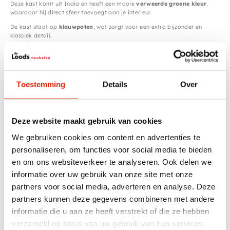
Deze kast komt uit India en heeft een mooie
verweerde groene kleur
,
waardoor hij direct sfeer toevoegt aan je interieur.
De kast staat op
klauwpoten
, wat zorgt voor een extra bijzonder en
klassiek detail.
Met
vier deuren en twee lades
biedt deze kast volop opbergruimte.
Perfect voor in de woonkamer, keuken, hal of slaapkamer.
Kenmerken
Uniek antiek stuk uit India
Toestemming
Details
Over
Gave groene verweerde kleur
Prachtige klauwpoten
Veel opbergruimte door deuren + lades
Stijl: landelijk | bohemian | vintage | werelds
Afmetingen
Breedte:
113 cm
Diepte:
42 cm
Hoogte:
198 cm
Deze website maakt gebruik van cookies
Een echte
statement kast
die jouw interieur warmte en karakter geeft.
We gebruiken cookies om content en advertenties te
personaliseren, om functies voor social media te bieden
en om ons websiteverkeer te analyseren. Ook delen we
Specificaties
informatie over uw gebruik van onze site met onze
partners voor social media, adverteren en analyse. Deze
Breedte
101 – 150 cm
partners kunnen deze gegevens combineren met andere
informatie die u aan ze heeft verstrekt of die ze hebben
Kleur
Groen
verzameld op basis van uw gebruik van hun services.