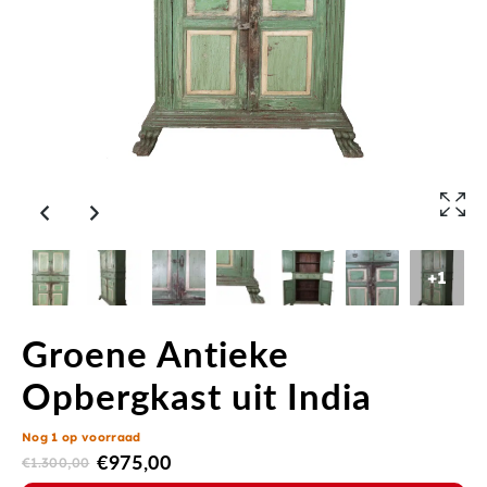
+1
Groene Antieke
Opbergkast uit India
Nog 1 op voorraad
€
975,00
€
1.300,00