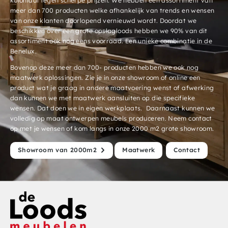
koloniaal tegen scherpe prijzen. We hebben een assortiment van
meer dan 700 producten welke afhankelijk van trends en wensen
van onze klanten doorlopend vernieuwd wordt. Doordat we
beschikken over een grote opslagloods hebben we 90% van dit
assortiment ook nog eens voorraad. Een unieke combinatie in de
Benelux.
Bovenop deze meer dan 700- producten hebben we ook nog
maatwerk oplossingen. Zie je in onze showroom of online een
product wat je graag in andere maatvoering wenst of afwerking
dan kunnen we met maatwerk aansluiten op die specifieke
wensen. Dat doen we in eigen werkplaats. Daarnaast kunnen we
volledig op maat ontwerpen meubels produceren. Neem contact
op met je wensen of kom langs in onze 2000 m2 grote showroom.
Showroom van 2000m2
Maatwerk
Contact