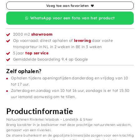
Voeg toe aan favorieten
WhatsApp voor een foto van het product
2000 m2
showroom
Op voorraad: direct ophalen of
levering
door vaste
transporteur in NL in 2 weken in BE in 3 weken
5 jaar
top service
Gemiddelde beoordeling 9.4 op Google
Zelf ophalen?
Ophalen tijdens openingstijden donderdag en vrijdag van 10
tot 17 uur.
Zaterdag en zondag van 10 tot 16 uur, zondags is er tot 15:30
uur iemand aanwezig om te tillen.
Productinformatie
Natuurstenen Rivierkei Wasbak – Landelijk & Stoer
Breng karakter in je badkamer met deze prachtige natuurstenen waskom,
gemaakt van een rivierkei.
De stoere buitenkant en de gepolijste binnenzijde zorgen voor een krachtig