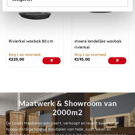
Rivierkei wasbak 80 cm
stoere landelijke wasbak
rivierkei
Nog 1 op voorraad
Nog 1 op voorraad
€
225,00
€
195,00
Maatwerk & Showroom van
2000m2
De Loods Meubelen adviseert, verkoopt en levert kwalitatief
hoogwaardige houten meubelen van teak, suar, eiken en