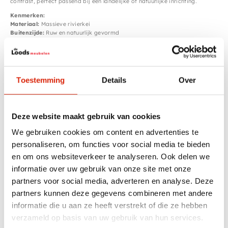
contrast, perfect passend bij een landelijke of natuurlijke inrichting.
Kenmerken:
Materiaal:
Massieve rivierkei
Buitenzijde:
Ruw en natuurlijk gevormd
Binnenzijde:
Glad gepolijst voor gebruiksgemak
Stijl:
Landelijk, robuust, natuurlijk
Afmetingen:
ca. 61x33x15 cm
Let op: elke wasbak is uniek in vorm en kleur.
Toestemming
Details
Over
Wil je zien welke modellen we op voorraad hebben? Stuur ons een berichtje
en we sturen je actuele foto's.
Of kom langs in onze showroom en kies zelf jouw favoriet uit!
Let op! Deze wasbak versturen we niet met de post,
Deze website maakt gebruik van cookies
Als u hem besteld word de wasbak met een transportteur verzonden.
We adviseren om de wasbak op te komen halen.
We gebruiken cookies om content en advertenties te
personaliseren, om functies voor social media te bieden
en om ons websiteverkeer te analyseren. Ook delen we
Specificaties
informatie over uw gebruik van onze site met onze
partners voor social media, adverteren en analyse. Deze
Kleur
Grijs
partners kunnen deze gegevens combineren met andere
informatie die u aan ze heeft verstrekt of die ze hebben
Breedte
51 – 100 cm
verzameld op basis van uw gebruik van hun services.