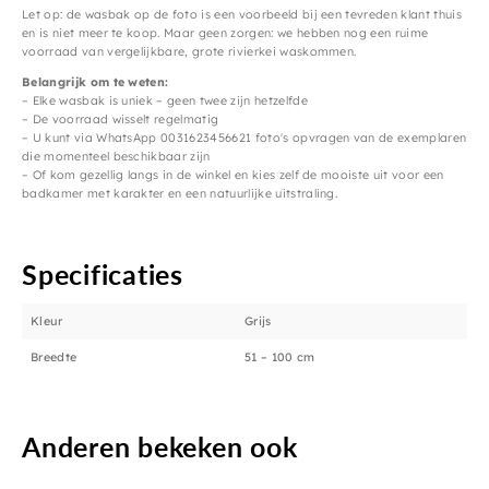
Let op: de wasbak op de foto is een voorbeeld bij een tevreden klant thuis
en is niet meer te koop. Maar geen zorgen: we hebben nog een ruime
voorraad van vergelijkbare, grote rivierkei waskommen.
Belangrijk om te weten:
– Elke wasbak is uniek – geen twee zijn hetzelfde
– De voorraad wisselt regelmatig
– U kunt via WhatsApp 0031623456621 foto's opvragen van de exemplaren
die momenteel beschikbaar zijn
– Of kom gezellig langs in de winkel en kies zelf de mooiste uit voor een
badkamer met karakter en een natuurlijke uitstraling.
Specificaties
Kleur
Grijs
Breedte
51 – 100 cm
Anderen bekeken ook