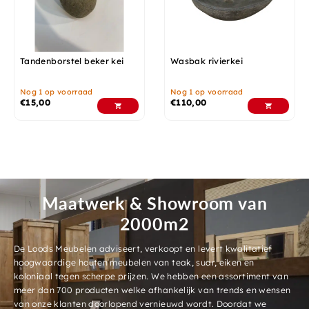
Tandenborstel beker kei
Wasbak rivierkei
Nog 1 op voorraad
Nog 1 op voorraad
€
15,00
€
110,00
Maatwerk & Showroom van
2000m2
De Loods Meubelen adviseert, verkoopt en levert kwalitatief
hoogwaardige houten meubelen van teak, suar, eiken en
koloniaal tegen scherpe prijzen. We hebben een assortiment van
meer dan 700 producten welke afhankelijk van trends en wensen
van onze klanten doorlopend vernieuwd wordt. Doordat we