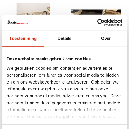
Toestemming
Details
Over
Grote rivierkei wasbak
Grote rivierkei 90 cm
Deze website maakt gebruik van cookies
We gebruiken cookies om content en advertenties te
Nog 1 op voorraad
Nog 1 op voorraad
€
195,00
€
325,00
personaliseren, om functies voor social media te bieden
en om ons websiteverkeer te analyseren. Ook delen we
informatie over uw gebruik van onze site met onze
partners voor social media, adverteren en analyse. Deze
partners kunnen deze gegevens combineren met andere
informatie die u aan ze heeft verstrekt of die ze hebben
verzameld op basis van uw gebruik van hun services.