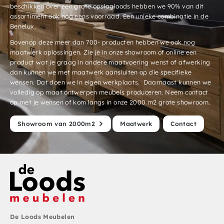
beschikken over een grote opslagloods hebben we 90% van dit
assortiment ook nog eens voorraad. Een unieke combinatie in de
Benelux.
Bovenop deze meer dan 700- producten hebben we ook nog
maatwerk oplossingen. Zie je in onze showroom of online een
product wat je graag in andere maatvoering wenst of afwerking
dan kunnen we met maatwerk aansluiten op die specifieke
wensen. Dat doen we in eigen werkplaats. Daarnaast kunnen we
volledig op maat ontwerpen meubels produceren. Neem contact
op met je wensen of kom langs in onze 2000 m2 grote showroom.
Showroom van 2000m2
Maatwerk
Contact
De Loods Meubelen