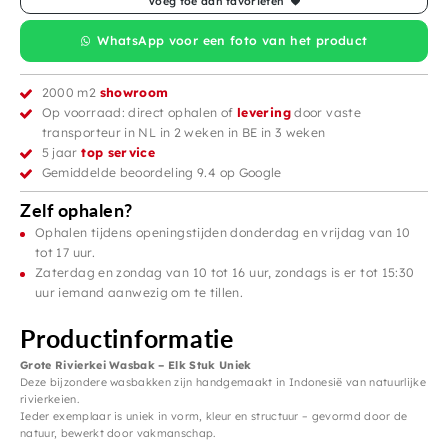
Voeg toe aan favorieten
WhatsApp voor een foto van het product
2000 m2
showroom
Op voorraad: direct ophalen of
levering
door vaste
transporteur in NL in 2 weken in BE in 3 weken
5 jaar
top service
Gemiddelde beoordeling 9.4 op Google
Zelf ophalen?
Ophalen tijdens openingstijden donderdag en vrijdag van 10
tot 17 uur.
Zaterdag en zondag van 10 tot 16 uur, zondags is er tot 15:30
uur iemand aanwezig om te tillen.
Productinformatie
Grote Rivierkei Wasbak – Elk Stuk Uniek
Deze bijzondere wasbakken zijn handgemaakt in Indonesië van natuurlijke
rivierkeien.
Ieder exemplaar is uniek in vorm, kleur en structuur – gevormd door de
natuur, bewerkt door vakmanschap.