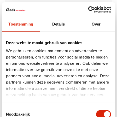
Kleur
Beige
Toestemming
Details
Over
Anderen bekeken ook
Deze website maakt gebruik van cookies
We gebruiken cookies om content en advertenties te
personaliseren, om functies voor social media te bieden
en om ons websiteverkeer te analyseren. Ook delen we
informatie over uw gebruik van onze site met onze
partners voor social media, adverteren en analyse. Deze
partners kunnen deze gegevens combineren met andere
informatie die u aan ze heeft verstrekt of die ze hebben
Klein Rond Zwart
Ronde Grijze Marmeren
verzameld op basis van uw gebruik van hun services.
Natuurstenen Wasbakje
Wasbak – Gegraveerde
Voor Toilet
Lijnen
Nog 3 op voorraad
Nog 1 op voorraad
Toestemmingsselectie
€
95,00
€
135,00
Noodzakelijk