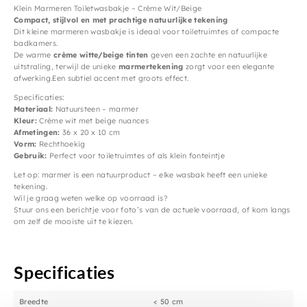
Klein Marmeren Toiletwasbakje – Crème Wit/Beige
Compact, stijlvol en met prachtige natuurlijke tekening
Dit kleine marmeren wasbakje is ideaal voor toiletruimtes of compacte
badkamers.
De warme
crème witte/beige tinten
geven een zachte en natuurlijke
uitstraling, terwijl de unieke
marmertekening
zorgt voor een elegante
afwerking.Een subtiel accent met groots effect.
Specificaties:
Materiaal:
Natuursteen – marmer
Kleur:
Crème wit met beige nuances
Afmetingen:
36 x 20 x 10 cm
Vorm:
Rechthoekig
Gebruik:
Perfect voor toiletruimtes of als klein fonteintje
Let op: marmer is een natuurproduct – elke wasbak heeft een unieke
tekening.
Wil je graag weten welke op voorraad is?
Stuur ons een berichtje voor foto’s van de actuele voorraad, of kom langs
om zelf de mooiste uit te kiezen.
Specificaties
Breedte
< 50 cm