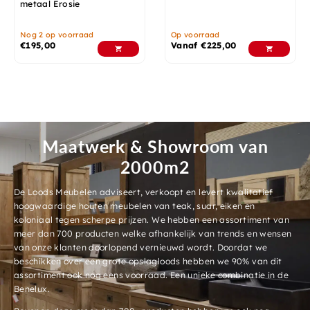
metaal Erosie
Nog 2 op voorraad
Op voorraad
€
195,00
Vanaf
€
225,00
Maatwerk & Showroom van
2000m2
De Loods Meubelen adviseert, verkoopt en levert kwalitatief
hoogwaardige houten meubelen van teak, suar, eiken en
koloniaal tegen scherpe prijzen. We hebben een assortiment van
meer dan 700 producten welke afhankelijk van trends en wensen
van onze klanten doorlopend vernieuwd wordt. Doordat we
beschikken over een grote opslagloods hebben we 90% van dit
assortiment ook nog eens voorraad. Een unieke combinatie in de
Benelux.