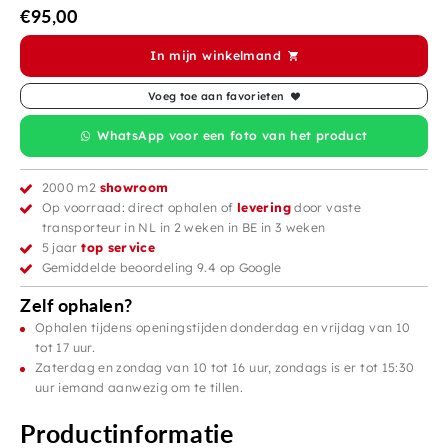
€
95,00
In mijn winkelmand
Voeg toe aan favorieten
WhatsApp voor een foto van het product
2000 m2
showroom
Op voorraad: direct ophalen of
levering
door vaste
transporteur in NL in 2 weken in BE in 3 weken
5 jaar
top service
Gemiddelde beoordeling 9.4 op Google
Zelf ophalen?
Ophalen tijdens openingstijden donderdag en vrijdag van 10
tot 17 uur.
Zaterdag en zondag van 10 tot 16 uur, zondags is er tot 15:30
uur iemand aanwezig om te tillen.
Productinformatie