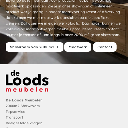
Bovenop deze meer dan 700- producten hebben we ook nog
maatwerk oplossingen. Zie je in onze showroom of online een
product wat je graag in andere maatvoering wenst of afwerking
dan kunnen we met maatwerk aansluiten op die specifieke
wensen. Dat doen we in eigen werkplaats. Daarnaast kunnen we
volledig op maat ontwerpen meubels produceren. Neem contact
op met je wensen of kom langs in onze 2000 m2 grote showroom.
Showroom van 2000m2
Maatwerk
Contact
De Loods Meubelen
2000m2 Showroom
Topservice
Transport
Veelgestelde vragen