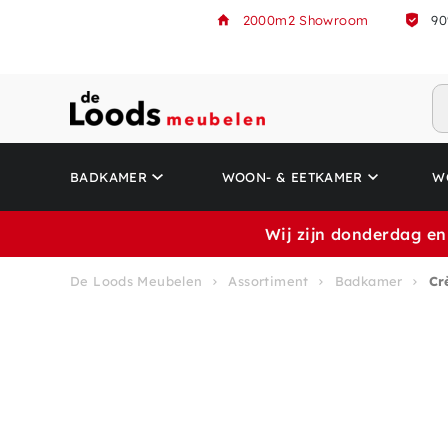
2000m2 Showroom
90
BADKAMER
WOON- & EETKAMER
W
Wij zijn donderdag en
De Loods Meubelen
Assortiment
Badkamer
Cr