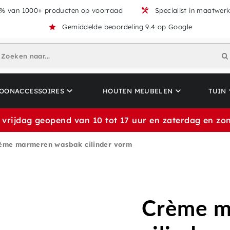
% van 1000+ producten op voorraad
Specialist in maatwer
Gemiddelde beoordeling 9.4 op Google
Zoeken naar...
OONACCESSOIRES
HOUTEN MEUBELEN
TUIN
 vrijdag geopend van 10 tot 17 uur en zaterdag en zon
ème marmeren wasbak cilinder vorm
Crème m