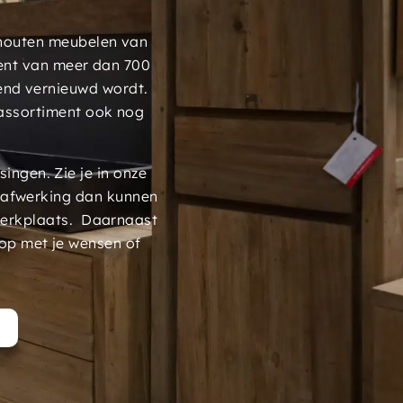
 houten meubelen van
ment van meer dan 700
end vernieuwd wordt.
assortiment ook nog
ngen. Zie je in onze
 afwerking dan kunnen
werkplaats. Daarnaast
op met je wensen of
t