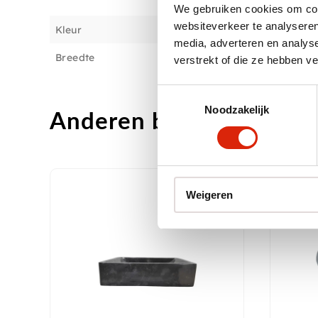
We gebruiken cookies om cont
websiteverkeer te analyseren
Kleur
media, adverteren en analys
Breedte
verstrekt of die ze hebben v
Toestemmingsselectie
Noodzakelijk
Anderen bekeken ook
Weigeren