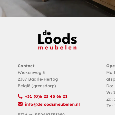
Contact
Ope
Wiekenweg 3
Ma 
2387 Baarle-Hertog
afs
België (grensdorp)
Do: 
Vr: 
+31 (0)6 23 45 66 21
Za: 
info@deloodsmeubelen.nl
Zo: 
BTW nr: BE0887553859