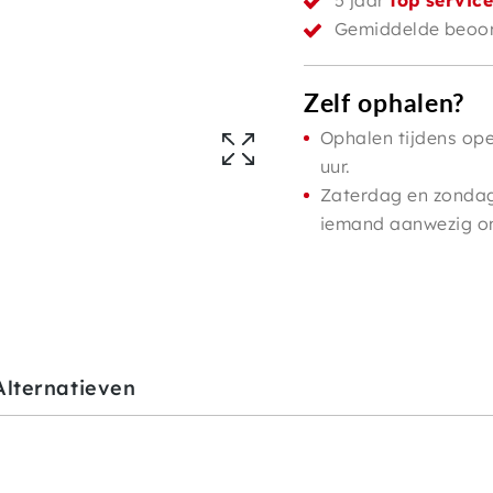
5 jaar
top servic
Gemiddelde beoor
Zelf ophalen?
Ophalen tijdens ope
uur.
Zaterdag en zondag 
iemand aanwezig om 
Alternatieven