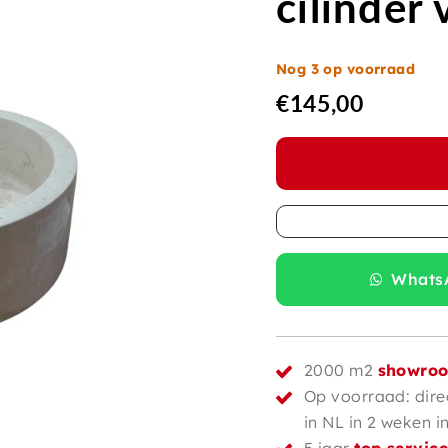
cilinder
Nog 3 op voorraad
€
145,00
WhatsA
2000 m2
showro
Op voorraad: dire
in NL in 2 weken i