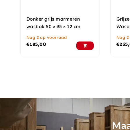
Donker grijs marmeren
Grijz
wasbak 50 × 35 × 12 cm
Wasb
Nog 2 op voorraad
Nog 2
€
185,00
€
235
Maa