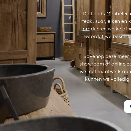
De Loods Meubelen a
teak, suar, eiken en
producten welke afh
Doordat we beschik
Bovenop deze meer d
showroom of online e
we met maatwerk aans
kunnen we volledig