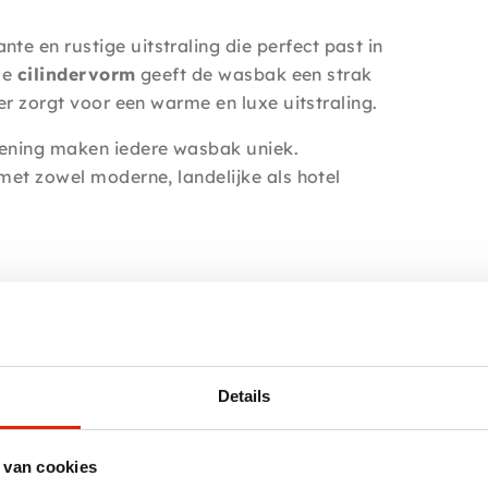
nte en rustige uitstraling die perfect past in
de
cilindervorm
geeft de wasbak een strak
er zorgt voor een warme en luxe uitstraling.
ening maken iedere wasbak uniek.
met zowel moderne, landelijke als hotel
em online.
 via whats app 0031-623456621
Details
 van cookies