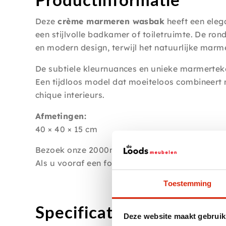
Deze
crème marmeren wasbak
heeft een elega
een stijlvolle badkamer of toiletruimte. De ron
en modern design, terwijl het natuurlijke marm
De subtiele kleurnuances en unieke marmertek
Een tijdloos model dat moeiteloos combineert 
chique interieurs.
Afmetingen:
40 × 40 × 15 cm
Bezoek onze 2000m2 showroom of bestel dit it
Als u vooraf een foto wilt kunt u dit opvragen
Toestemming
Specificaties
Deze website maakt gebruik