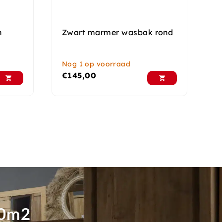
n
Zwart marmer wasbak rond
Nog 1 op voorraad
€
145,00
00m2