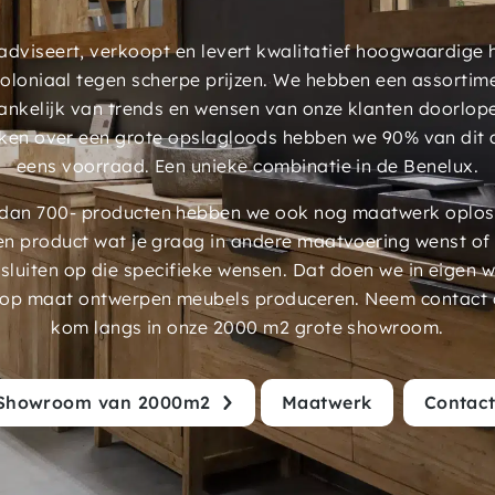
dviseert, verkoopt en levert kwalitatief hoogwaardige
 koloniaal tegen scherpe prijzen. We hebben een assorti
ankelijk van trends en wensen van onze klanten doorlop
ken over een grote opslagloods hebben we 90% van dit 
eens voorraad. Een unieke combinatie in de Benelux.
an 700- producten hebben we ook nog maatwerk oplossi
en product wat je graag in andere maatvoering wenst of
luiten op die specifieke wensen. Dat doen we in eigen 
 op maat ontwerpen meubels produceren. Neem contact 
kom langs in onze 2000 m2 grote showroom.
Showroom van 2000m2
Maatwerk
Contac