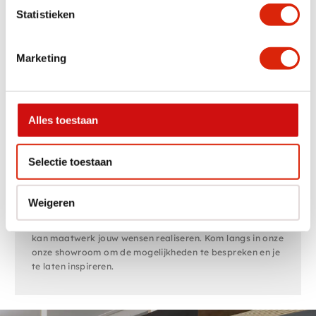
Teakhouten
Badkamermeubel
Statistieken
badkamermeubel met
Industrieel
lades en planken
Op voorraad
Op voorraad
Marketing
Vanaf
€
295,00
Vanaf
€
350,00
Vanaf
€
280,00
Alles toestaan
Wastafelkast met waskbak
Bij de Loods Meubelen hebben wel een groot assortiment
Selectie toestaan
wastafelkasten met wasbak op voorraad. Zowel online
als in onze 2000m2 showroom kunt u ons grote
assortiment bekijken. Ons assortiment is voor 90%
Weigeren
leverbaar uit voorraad zodat je snel kan genieten van de
meubels van jouw keuze. Heb je specifieke wensen dan
kan maatwerk jouw wensen realiseren. Kom langs in onze
onze showroom om de mogelijkheden te bespreken en je
te laten inspireren.