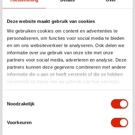
Deze website maakt gebruik van cookies
We gebruiken cookies om content en advertenties te
Badkamermeubel Lucia
Teakhouten
personaliseren, om functies voor social media te bieden
Badkamermeubel diverse
en om ons websiteverkeer te analyseren. Ook delen we
maten
informatie over uw gebruik van onze site met onze
Op voorraad
Op voorraad
partners voor social media, adverteren en analyse. Deze
Vanaf
€
675,00
Vanaf
€
625,00
partners kunnen deze gegevens combineren met andere
informatie die u aan ze heeft verstrekt of die ze hebben
verzameld op basis van uw gebruik van hun services.
In diverse afmetingen
Aanbieding!
Toestemmingsselectie
Noodzakelijk
Voorkeuren