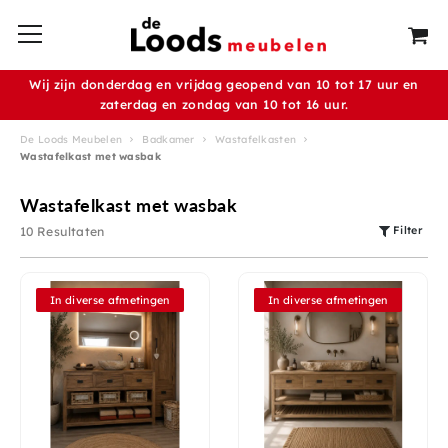
Wij zijn donderdag en vrijdag geopend van 10 tot 17 uur en
zaterdag en zondag van 10 tot 16 uur.
De Loods Meubelen
Badkamer
Wastafelkasten
Wastafelkast met wasbak
Wastafelkast met wasbak
Filter
10 Resultaten
In diverse afmetingen
In diverse afmetingen