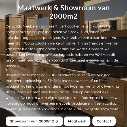
Maatwerk & Showroom van
2000m2
De Loods Meubelen adviseert, verkoopt en levert kwalitatief
hoogwaardige houten meubelen van teak, suar, eiken en
koloniaal tegen scherpe prijzen. We hebben een assortiment van
meer dan 700 producten welke afhankelijk van trends en wensen
van onze klanten doorlopend vernieuwd wordt. Doordat we
beschikken over een grote opslagloods hebben we 90% van dit
assortiment ook nog eens voorraad. Een unieke combinatie in de
Benelux.
Bovenop deze meer dan 700- producten hebben we ook nog
maatwerk oplossingen. Zie je in onze showroom of online een
product wat je graag in andere maatvoering wenst of afwerking
dan kunnen we met maatwerk aansluiten op die specifieke
wensen. Dat doen we in eigen werkplaats. Daarnaast kunnen we
volledig op maat ontwerpen meubels produceren. Neem contact
op met je wensen of kom langs in onze 2000 m2 grote showroom.
Showroom van 2000m2
Maatwerk
Contact