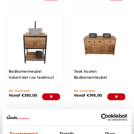
Badkamermeubel
Teak houten
industrieel ruw teakhout
Badkamermeubel
Op voorraad
Op voorraad
Vanaf
€
350,00
Vanaf
€
595,00
Aanbieding!
In diverse afmetingen
In diverse afmetingen
Toestemming
Details
Over