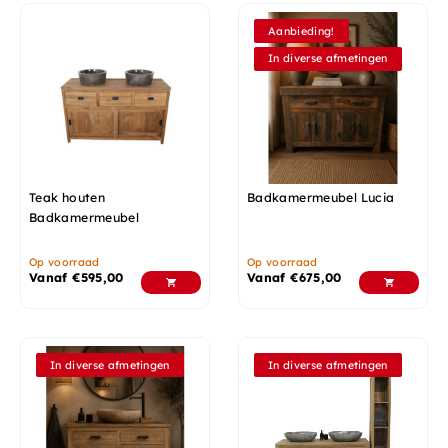
Aanbieding!
In diverse afmetingen
Teak houten
Badkamermeubel Lucia
Badkamermeubel
Op voorraad
Op voorraad
Vanaf
€
595,00
Vanaf
€
675,00
In diverse afmetingen
In diverse afmetingen