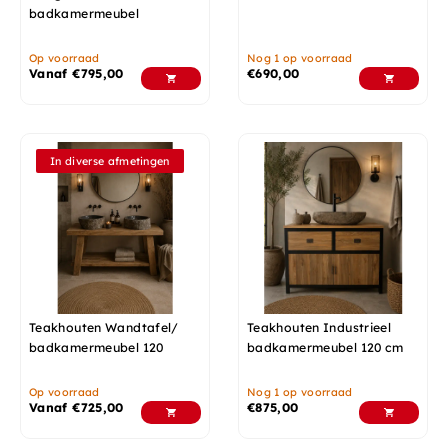
badkamermeubel
Op voorraad
Nog 1 op voorraad
Vanaf
€
795,00
€
690,00
In diverse afmetingen
Teakhouten Wandtafel/
Teakhouten Industrieel
badkamermeubel 120
badkamermeubel 120 cm
Op voorraad
Nog 1 op voorraad
Vanaf
€
725,00
€
875,00