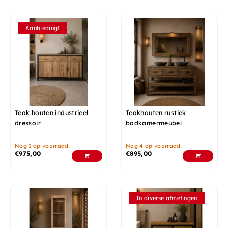
Aanbieding!
Teak houten industrieel
Teakhouten rustiek
dressoir
badkamermeubel
Nog 1 op voorraad
Nog 4 op voorraad
€
975,00
€
895,00
In diverse afmetingen