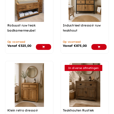
Robuust ruw teak
Industrieel dressoir ruw
badkamermeubel
teakhout
Op voorraad
Op voorraad
Vanaf
€
525,00
Vanaf
€
875,00
In diverse afmetingen
Klein retro dressoir
Teakhouten Rustiek