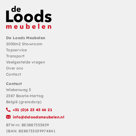
De Loods Meubelen
2000m2 Showroom
Topservice
Transport
Veelgestelde vragen
Over ons
Contact
Contact
Wiekenweg 3
2387 Baarle-Hertog
België (grensdorp)
+31 (0)6 23 45 66 21
info@deloodsmeubelen.nl
BTW nr: BE0887553859
IBAN: BE88733039974841