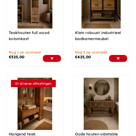
Teakhouten full wood
Klein robuust industrieel
kolomkast
badkamermeubel
Nog 1 op voorraad
Nog 3 op voorraad
€
525,00
€
425,00
In diverse afmetingen
Hangend teak
Oude houten sidetable