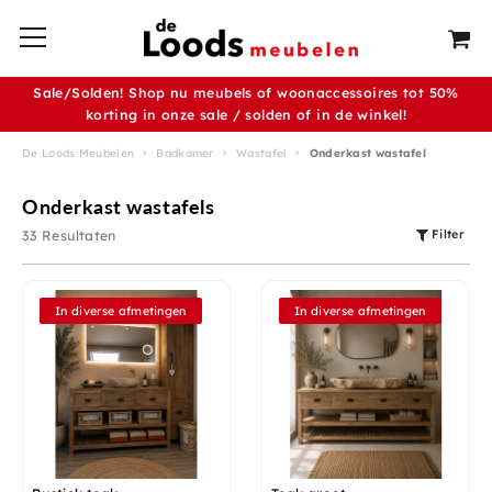
Sale/Solden! Shop nu meubels of woonaccessoires tot 50%
korting in onze sale / solden of in de winkel!
De Loods Meubelen
Badkamer
Wastafel
Onderkast wastafel
Onderkast wastafels
Filter
33 Resultaten
In diverse afmetingen
In diverse afmetingen