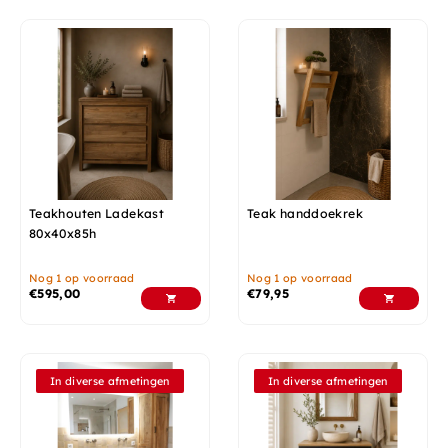
Teakhouten Ladekast
Teak handdoekrek
80x40x85h
Nog 1 op voorraad
Nog 1 op voorraad
€
595,00
€
79,95
In diverse afmetingen
In diverse afmetingen