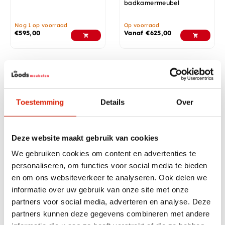
badkamermeubel
Nog 1 op voorraad
Op voorraad
€
595,00
Vanaf
€
625,00
In diverse afmetingen
Toestemming
Details
Over
Deze website maakt gebruik van cookies
We gebruiken cookies om content en advertenties te
Industrieel
Teakhouten
personaliseren, om functies voor social media te bieden
badkamermeubel
badkamermeubel met lade
en om ons websiteverkeer te analyseren. Ook delen we
120x40x85h
informatie over uw gebruik van onze site met onze
Nog 2 op voorraad
Op voorraad
€
650,00
Vanaf
€
625,00
partners voor social media, adverteren en analyse. Deze
€
495,00
partners kunnen deze gegevens combineren met andere