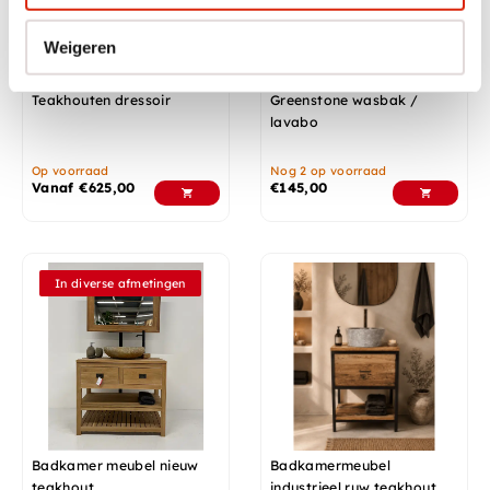
Weigeren
Teakhouten dressoir
Greenstone wasbak /
lavabo
Op voorraad
Nog 2 op voorraad
Vanaf
€
625,00
€
145,00
In diverse afmetingen
Badkamer meubel nieuw
Badkamermeubel
teakhout
industrieel ruw teakhout