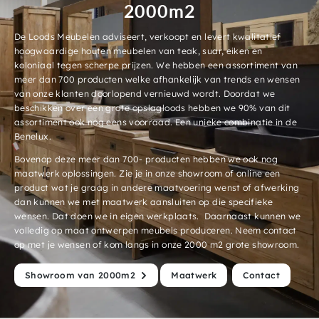
2000m2
De Loods Meubelen adviseert, verkoopt en levert kwalitatief
hoogwaardige houten meubelen van teak, suar, eiken en
koloniaal tegen scherpe prijzen. We hebben een assortiment van
meer dan 700 producten welke afhankelijk van trends en wensen
van onze klanten doorlopend vernieuwd wordt. Doordat we
beschikken over een grote opslagloods hebben we 90% van dit
assortiment ook nog eens voorraad. Een unieke combinatie in de
Benelux.
Bovenop deze meer dan 700- producten hebben we ook nog
maatwerk oplossingen. Zie je in onze showroom of online een
product wat je graag in andere maatvoering wenst of afwerking
dan kunnen we met maatwerk aansluiten op die specifieke
wensen. Dat doen we in eigen werkplaats. Daarnaast kunnen we
volledig op maat ontwerpen meubels produceren. Neem contact
op met je wensen of kom langs in onze 2000 m2 grote showroom.
Showroom van 2000m2
Maatwerk
Contact