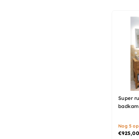
Super ru
badkam
Nog 5 op
€
925,0