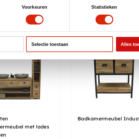
595,00
Vanaf
€
675,00
Voorkeuren
Statistieken
Selectie toestaan
Alles to
verse afmetingen
Aanbieding!
ten
Badkamermeubel Indust
rmeubel met lades
ken