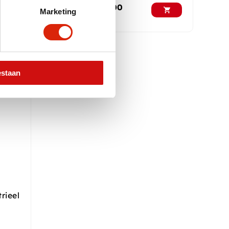
Vanaf
€
625,00
Marketing
estaan
rieel