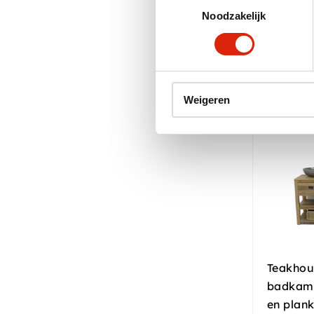
Vanaf
€
Noodzakelijk
Weigeren
In di
Teakhou
badkame
en plan