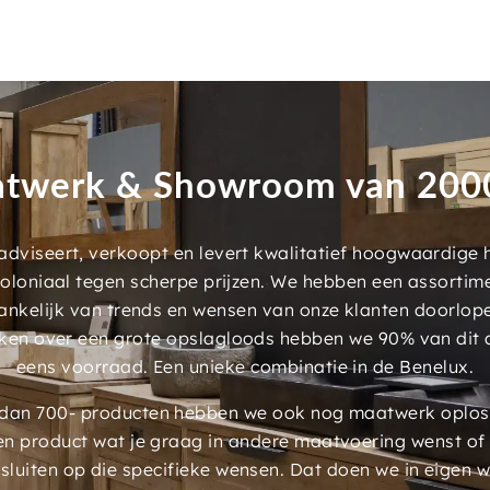
twerk & Showroom van 20
dviseert, verkoopt en levert kwalitatief hoogwaardige
 koloniaal tegen scherpe prijzen. We hebben een assorti
ankelijk van trends en wensen van onze klanten doorlop
ken over een grote opslagloods hebben we 90% van dit 
eens voorraad. Een unieke combinatie in de Benelux.
an 700- producten hebben we ook nog maatwerk oplossi
en product wat je graag in andere maatvoering wenst of
luiten op die specifieke wensen. Dat doen we in eigen 