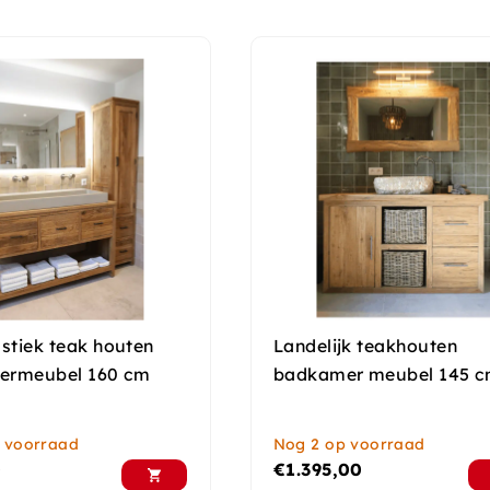
stiek teak houten
Landelijk teakhouten
ermeubel 160 cm
badkamer meubel 145 
 voorraad
Nog 2 op voorraad
0
€
1.395,00