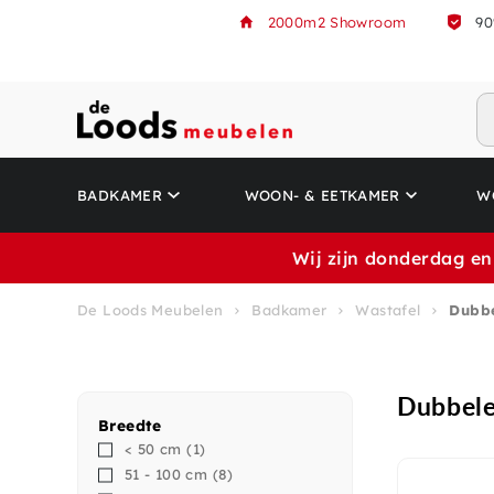
2000m2 Showroom
90
BADKAMER
WOON- & EETKAMER
W
Wij zijn donderdag en
De Loods Meubelen
Badkamer
Wastafel
Dubbe
Dubbele
Breedte
< 50 cm
(1)
51 - 100 cm
(8)