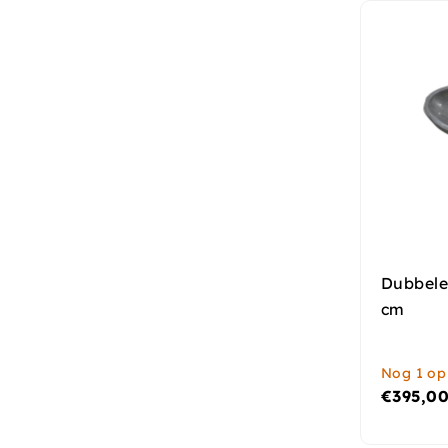
Dubbele
cm
Nog 1 op
€
395,0