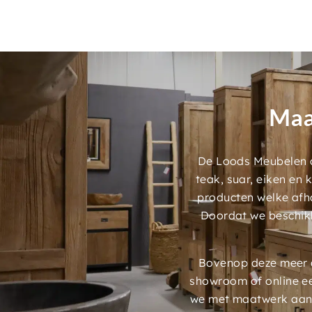
Maa
De Loods Meubelen a
teak, suar, eiken en
producten welke afh
Doordat we beschik
Bovenop deze meer d
showroom of online e
we met maatwerk aans