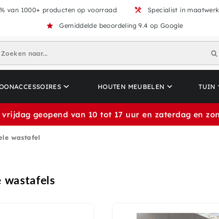
% van 1000+ producten op voorraad
Specialist in maatwer
Gemiddelde beoordeling 9.4 op Google
Zoeken naar...
OONACCESSOIRES
HOUTEN MEUBELEN
TUIN
 vrijdag geopend van 10 tot 17 uur en zaterdag en zon
le wastafel
 wastafels