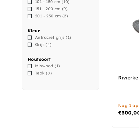
101 - 150 cm
(10)
151 - 200 cm
(9)
201 - 250 cm
(2)
Kleur
Antraciet grijs
(1)
Grijs
(4)
Houtsoort
Mixwood
(1)
Teak
(8)
Rivierk
Nog 1 op
€
300,0