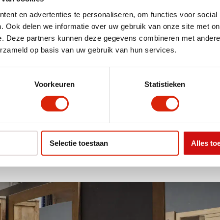
ent en advertenties te personaliseren, om functies voor social
. Ook delen we informatie over uw gebruik van onze site met on
e. Deze partners kunnen deze gegevens combineren met andere i
erzameld op basis van uw gebruik van hun services.
 groot assortiment badkamermeubels van 60 cm op voorr
bekijken. Ons assortiment is voor 90% leverbaar uit vo
Voorkeuren
Statistieken
ecifieke wensen dan kan maatwerk jouw wensen realiser
te laten inspireren.
Selectie toestaan
Alles to