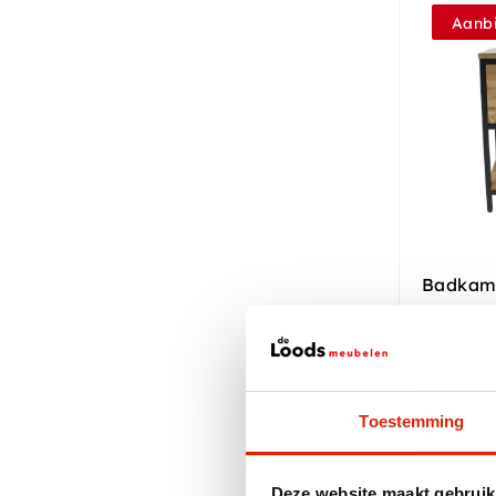
Aanbi
Badkame
Op voor
Vanaf
€
Vanaf
€
Toestemming
Deze website maakt gebruik