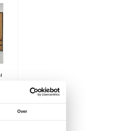
l
Over