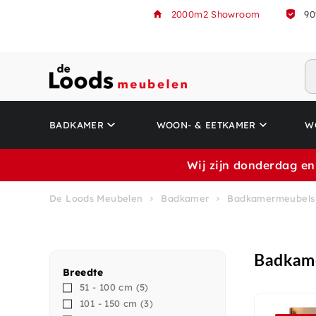
2000m2 Showroom
90
BADKAMER
WOON- & EETKAMER
W
Wij zijn donderdag en
De Loods Meubelen
Badkamer
Badkamermeubels
Badkam
Breedte
51 - 100 cm
(5)
101 - 150 cm
(3)