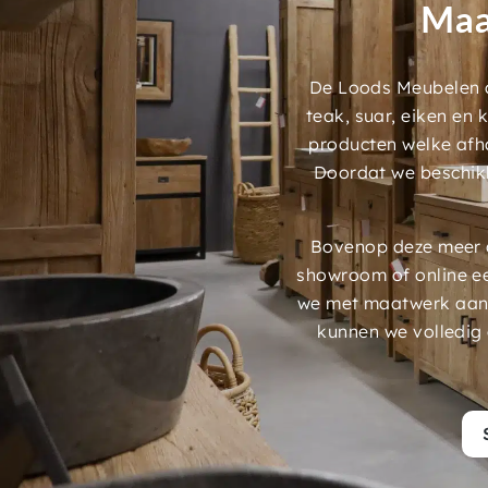
Maa
De Loods Meubelen a
teak, suar, eiken en
producten welke afh
Doordat we beschik
Bovenop deze meer d
showroom of online e
we met maatwerk aans
kunnen we volledig