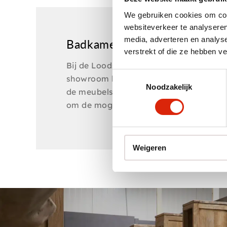
We gebruiken cookies om cont
websiteverkeer te analyseren
media, adverteren en analys
Badkamermeubel 60 cm
verstrekt of die ze hebben v
Bij de Loods Meubelen hebben wel een
Toestemmingsselectie
showroom kunt u ons grote assortiment 
Noodzakelijk
de meubels van jouw keuze. Heb je sp
om de mogelijkheden te bespreken en je 
Weigeren