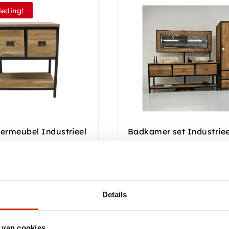
eding!
rmeubel Industrieel
Badkamer set Industriee
erosie
raad
Op voorraad
350,00
280,00
Details
 van cookies