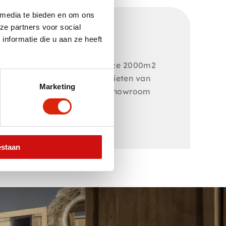
 media te bieden en om ons
ze partners voor social
nformatie die u aan ze heeft
aad. Zowel online als in onze 2000m2
orraad zodat je snel kan genieten van
Marketing
en. Kom langs in onze onze showroom
estaan