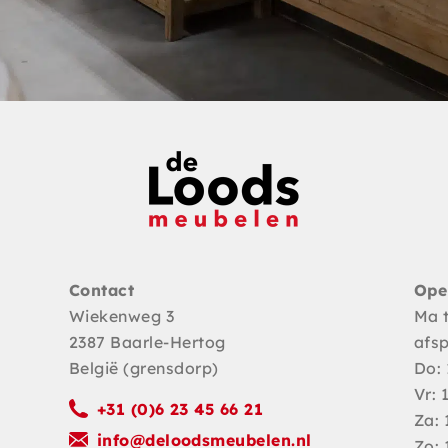
Contact
Ope
Wiekenweg 3
Ma 
2387 Baarle-Hertog
afs
België (grensdorp)
Do: 
Vr: 
+31 (0)6 23 45 66 21
Za: 
info@deloodsmeubelen.nl
Zo: 