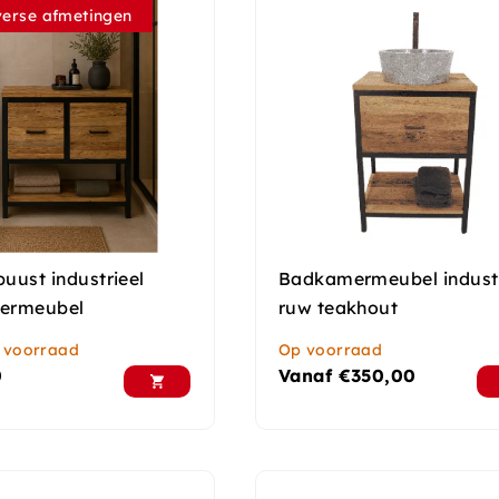
verse afmetingen
buust industrieel
Badkamermeubel industr
ermeubel
ruw teakhout
 voorraad
Op voorraad
0
Vanaf
€
350,00