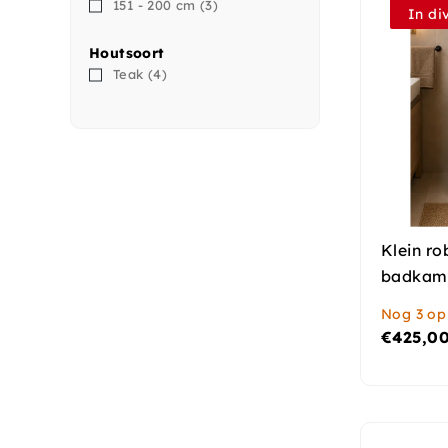
151 - 200 cm
(3)
In di
Houtsoort
Teak
(4)
Klein ro
badkam
Nog 3 op
€
425,0