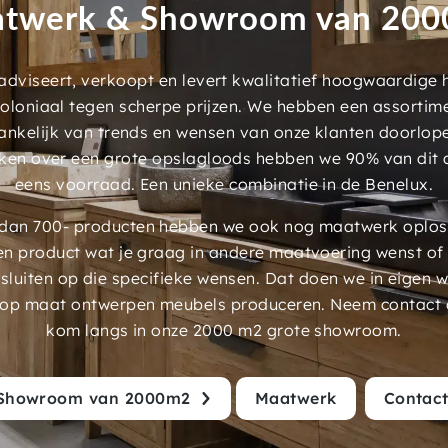
twerk & Showroom van 20
dviseert, verkoopt en levert kwalitatief hoogwaardige
 koloniaal tegen scherpe prijzen. We hebben een assorti
ankelijk van trends en wensen van onze klanten doorlop
ken over een grote opslagloods hebben we 90% van dit 
eens voorraad. Een unieke combinatie in de Benelux.
an 700- producten hebben we ook nog maatwerk oplossi
en product wat je graag in andere maatvoering wenst of
luiten op die specifieke wensen. Dat doen we in eigen 
 op maat ontwerpen meubels produceren. Neem contact 
kom langs in onze 2000 m2 grote showroom.
Showroom van 2000m2
Maatwerk
Contac